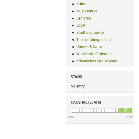
Kultur
Kultur Filter anwenden
Musikschule
Musikschule Filter anwe
Senioren
Senioren Filter anwenden
Sport
Sport Filter anwenden
Stadtteilprojekte
Stadtteilprojekte Fil
Themenübergreifend
Themenübergreif
Umwelt & Natur
Umwelt & Natur Filte
Wirtschaftsförderung
Wirtschaftsförd
öffentliches Straßenland
öffentliches
STAND
No entry
HAUSHALTSJAHR
2005
2026