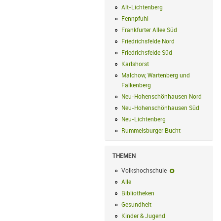
Alt-Lichtenberg
Alt-Lichtenberg Filte
Fennpfuhl
Fennpfuhl Filter anwenden
Frankfurter Allee Süd
Frankfurter Alle
Friedrichsfelde Nord
Friedrichsfelde N
Friedrichsfelde Süd
Friedrichsfelde Sü
Karlshorst
Karlshorst Filter anwenden
Malchow, Wartenberg und
Falkenberg
Malchow, Wartenberg und 
Neu-Hohenschönhausen Nord
Neu-Ho
Neu-Hohenschönhausen Süd
Neu-Hoh
Neu-Lichtenberg
Neu-Lichtenberg Fil
Rummelsburger Bucht
Rummelsburger
THEMEN
Volkshochschule
Volkshochschule-
Alle
Alle Filter anwenden
Bibliotheken
Bibliotheken Filter anwe
Gesundheit
Gesundheit Filter anwend
Kinder & Jugend
Kinder & Jugend Fil