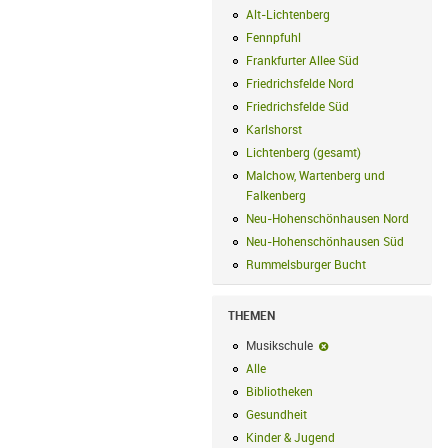
Alt-Lichtenberg
Alt-Lichtenberg Filte
Fennpfuhl
Fennpfuhl Filter anwenden
Frankfurter Allee Süd
Frankfurter Alle
Friedrichsfelde Nord
Friedrichsfelde N
Friedrichsfelde Süd
Friedrichsfelde Sü
Karlshorst
Karlshorst Filter anwenden
Lichtenberg (gesamt)
Lichtenberg (ge
Malchow, Wartenberg und
Falkenberg
Malchow, Wartenberg und 
Neu-Hohenschönhausen Nord
Neu-Ho
Neu-Hohenschönhausen Süd
Neu-Hoh
Rummelsburger Bucht
Rummelsburger
THEMEN
Musikschule
Musikschule-Filter en
Alle
Alle Filter anwenden
Bibliotheken
Bibliotheken Filter anwe
Gesundheit
Gesundheit Filter anwend
Kinder & Jugend
Kinder & Jugend Fil