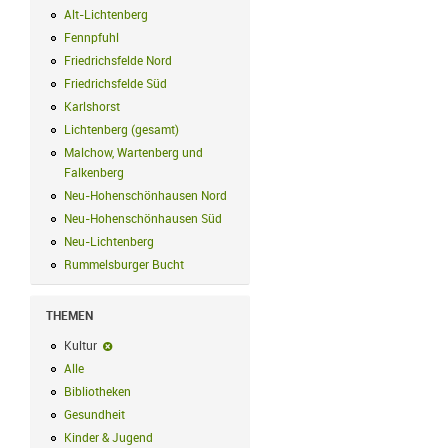
Alt-Lichtenberg
Alt-Lichtenberg Filter anwenden
Fennpfuhl
Fennpfuhl Filter anwenden
Friedrichsfelde Nord
Friedrichsfelde Nord Filter anwenden
Friedrichsfelde Süd
Friedrichsfelde Süd Filter anwenden
Karlshorst
Karlshorst Filter anwenden
Lichtenberg (gesamt)
Lichtenberg (gesamt) Filter anwenden
Malchow, Wartenberg und
Falkenberg
Malchow, Wartenberg und Falkenberg Filter anwenden
Neu-Hohenschönhausen Nord
Neu-Hohenschönhausen Nord Filter an
Neu-Hohenschönhausen Süd
Neu-Hohenschönhausen Süd Filter anwe
Neu-Lichtenberg
Neu-Lichtenberg Filter anwenden
Rummelsburger Bucht
Rummelsburger Bucht Filter anwenden
THEMEN
Kultur
Kultur-Filter entfernen
Alle
Alle Filter anwenden
Bibliotheken
Bibliotheken Filter anwenden
Gesundheit
Gesundheit Filter anwenden
Kinder & Jugend
Kinder & Jugend Filter anwenden