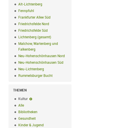
Alt-Lichtenberg
Alt-Lichtenberg Filter anwenden
Fennpfuhl
Fennpfuhl Filter anwenden
Frankfurter Allee Süd
Frankfurter Allee Süd Filter anwenden
Friedrichsfelde Nord
Friedrichsfelde Nord Filter anwenden
Friedrichsfelde Süd
Friedrichsfelde Süd Filter anwenden
Lichtenberg (gesamt)
Lichtenberg (gesamt) Filter anwenden
Malchow, Wartenberg und
Falkenberg
Malchow, Wartenberg und Falkenberg Filter anwenden
Neu-Hohenschönhausen Nord
Neu-Hohenschönhausen Nord Filter an
Neu-Hohenschönhausen Süd
Neu-Hohenschönhausen Süd Filter anwe
Neu-Lichtenberg
Neu-Lichtenberg Filter anwenden
Rummelsburger Bucht
Rummelsburger Bucht Filter anwenden
THEMEN
Kultur
Kultur-Filter entfernen
Alle
Alle Filter anwenden
Bibliotheken
Bibliotheken Filter anwenden
Gesundheit
Gesundheit Filter anwenden
Kinder & Jugend
Kinder & Jugend Filter anwenden