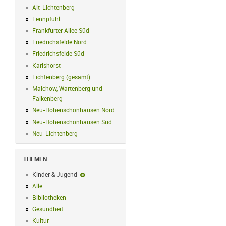
Alt-Lichtenberg
Alt-Lichtenberg Filter anwenden
Fennpfuhl
Fennpfuhl Filter anwenden
Frankfurter Allee Süd
Frankfurter Allee Süd Filter anwenden
Friedrichsfelde Nord
Friedrichsfelde Nord Filter anwenden
Friedrichsfelde Süd
Friedrichsfelde Süd Filter anwenden
Karlshorst
Karlshorst Filter anwenden
Lichtenberg (gesamt)
Lichtenberg (gesamt) Filter anwenden
Malchow, Wartenberg und
Falkenberg
Malchow, Wartenberg und Falkenberg Filter anwenden
Neu-Hohenschönhausen Nord
Neu-Hohenschönhausen Nord Filter an
Neu-Hohenschönhausen Süd
Neu-Hohenschönhausen Süd Filter anwe
Neu-Lichtenberg
Neu-Lichtenberg Filter anwenden
THEMEN
Kinder & Jugend
Kinder & Jugend-Filter entfernen
Alle
Alle Filter anwenden
Bibliotheken
Bibliotheken Filter anwenden
Gesundheit
Gesundheit Filter anwenden
Kultur
Kultur Filter anwenden