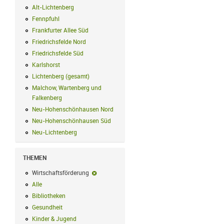
Alt-Lichtenberg
Alt-Lichtenberg Filter anwenden
Fennpfuhl
Fennpfuhl Filter anwenden
Frankfurter Allee Süd
Frankfurter Allee Süd Filter anwenden
Friedrichsfelde Nord
Friedrichsfelde Nord Filter anwenden
Friedrichsfelde Süd
Friedrichsfelde Süd Filter anwenden
Karlshorst
Karlshorst Filter anwenden
Lichtenberg (gesamt)
Lichtenberg (gesamt) Filter anwenden
Malchow, Wartenberg und
Falkenberg
Malchow, Wartenberg und Falkenberg Filter anwenden
Neu-Hohenschönhausen Nord
Neu-Hohenschönhausen Nord Filter an
Neu-Hohenschönhausen Süd
Neu-Hohenschönhausen Süd Filter anwe
Neu-Lichtenberg
Neu-Lichtenberg Filter anwenden
THEMEN
Wirtschaftsförderung
Wirtschaftsförderung-Filter entfernen
Alle
Alle Filter anwenden
Bibliotheken
Bibliotheken Filter anwenden
Gesundheit
Gesundheit Filter anwenden
Kinder & Jugend
Kinder & Jugend Filter anwenden