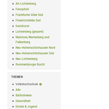
Alt-Lichtenberg
Alt-Lichtenberg Filter anwenden
Fennpfuhl
Fennpfuhl Filter anwenden
Frankfurter Allee Süd
Frankfurter Allee Süd Filter anwenden
Friedrichsfelde Süd
Friedrichsfelde Süd Filter anwenden
Karlshorst
Karlshorst Filter anwenden
Lichtenberg (gesamt)
Lichtenberg (gesamt) Filter anwenden
Malchow, Wartenberg und
Falkenberg
Malchow, Wartenberg und Falkenberg Filter anwenden
Neu-Hohenschönhausen Nord
Neu-Hohenschönhausen Nord Filter an
Neu-Hohenschönhausen Süd
Neu-Hohenschönhausen Süd Filter anwe
Neu-Lichtenberg
Neu-Lichtenberg Filter anwenden
Rummelsburger Bucht
Rummelsburger Bucht Filter anwenden
THEMEN
Volkshochschule
Volkshochschule-Filter entfernen
Alle
Alle Filter anwenden
Bibliotheken
Bibliotheken Filter anwenden
Gesundheit
Gesundheit Filter anwenden
Kinder & Jugend
Kinder & Jugend Filter anwenden