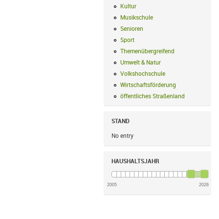
Kultur
Kultur Filter anwenden
Musikschule
Musikschule Filter anwe
Senioren
Senioren Filter anwenden
Sport
Sport Filter anwenden
Themenübergreifend
Themenübergreif
Umwelt & Natur
Umwelt & Natur Filte
Volkshochschule
Volkshochschule Fi
Wirtschaftsförderung
Wirtschaftsförd
öffentliches Straßenland
öffentliches
STAND
No entry
HAUSHALTSJAHR
2005
2026