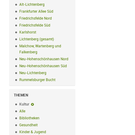
Alt-Lichtenberg
Alt-Lichtenberg Filter anwenden
Frankfurter Allee Süd
Frankfurter Allee Süd Filter anwenden
Friedrichsfelde Nord
Friedrichsfelde Nord Filter anwenden
Friedrichsfelde Süd
Friedrichsfelde Süd Filter anwenden
Karlshorst
Karlshorst Filter anwenden
Lichtenberg (gesamt)
Lichtenberg (gesamt) Filter anwenden
Malchow, Wartenberg und
Falkenberg
Malchow, Wartenberg und Falkenberg Filter anwenden
Neu-Hohenschönhausen Nord
Neu-Hohenschönhausen Nord Filter an
Neu-Hohenschönhausen Süd
Neu-Hohenschönhausen Süd Filter anwe
Neu-Lichtenberg
Neu-Lichtenberg Filter anwenden
Rummelsburger Bucht
Rummelsburger Bucht Filter anwenden
THEMEN
Kultur
Kultur-Filter entfernen
Alle
Alle Filter anwenden
Bibliotheken
Bibliotheken Filter anwenden
Gesundheit
Gesundheit Filter anwenden
Kinder & Jugend
Kinder & Jugend Filter anwenden