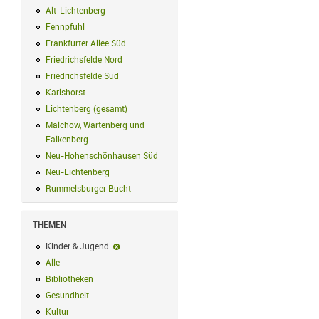
Alt-Lichtenberg
Alt-Lichtenberg Filter anwenden
Fennpfuhl
Fennpfuhl Filter anwenden
Frankfurter Allee Süd
Frankfurter Allee Süd Filter anwenden
Friedrichsfelde Nord
Friedrichsfelde Nord Filter anwenden
Friedrichsfelde Süd
Friedrichsfelde Süd Filter anwenden
Karlshorst
Karlshorst Filter anwenden
Lichtenberg (gesamt)
Lichtenberg (gesamt) Filter anwenden
Malchow, Wartenberg und
Falkenberg
Malchow, Wartenberg und Falkenberg Filter anwenden
Neu-Hohenschönhausen Süd
Neu-Hohenschönhausen Süd Filter anwe
Neu-Lichtenberg
Neu-Lichtenberg Filter anwenden
Rummelsburger Bucht
Rummelsburger Bucht Filter anwenden
THEMEN
Kinder & Jugend
Kinder & Jugend-Filter entfernen
Alle
Alle Filter anwenden
Bibliotheken
Bibliotheken Filter anwenden
Gesundheit
Gesundheit Filter anwenden
Kultur
Kultur Filter anwenden