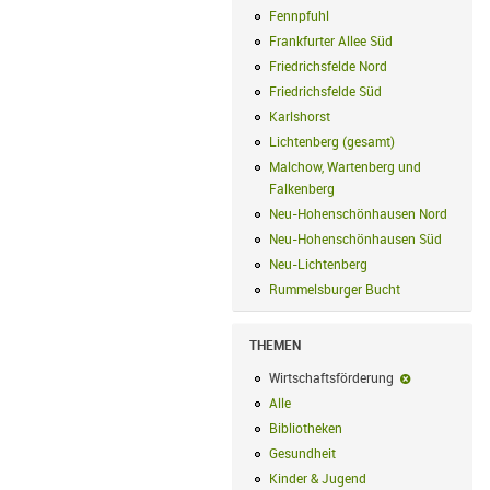
Fennpfuhl
Fennpfuhl Filter anwenden
Frankfurter Allee Süd
Frankfurter Alle
Friedrichsfelde Nord
Friedrichsfelde N
Friedrichsfelde Süd
Friedrichsfelde Sü
Karlshorst
Karlshorst Filter anwenden
Lichtenberg (gesamt)
Lichtenberg (ge
Malchow, Wartenberg und
Falkenberg
Malchow, Wartenberg und 
Neu-Hohenschönhausen Nord
Neu-Ho
Neu-Hohenschönhausen Süd
Neu-Hoh
Neu-Lichtenberg
Neu-Lichtenberg Fil
Rummelsburger Bucht
Rummelsburger
THEMEN
Wirtschaftsförderung
Wirtschaftsf
Alle
Alle Filter anwenden
Bibliotheken
Bibliotheken Filter anwe
Gesundheit
Gesundheit Filter anwend
Kinder & Jugend
Kinder & Jugend Fil