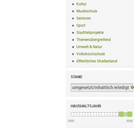
Kultur
Kultur Filter anwenden
Musikschule
Musikschule Filter anwe
Senioren
Senioren Filter anwenden
Sport
Sport Filter anwenden
Stadtteilprojekte
Stadtteilprojekte Fil
Themenübergreifend
Themenübergreif
Umwelt & Natur
Umwelt & Natur Filte
Volkshochschule
Volkshochschule Fi
öffentliches Straßenland
öffentliches
STAND
umgesetzt/inhaltlich erledigt
um
HAUSHALTSJAHR
2005
2026