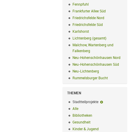
Fennpfuhl
Fennpfuhl Filter anwenden
Frankfurter Allee Süd
Frankfurter Alle
Friedrichsfelde Nord
Friedrichsfelde N
Friedrichsfelde Süd
Friedrichsfelde Sü
Karlshorst
Karlshorst Filter anwenden
Lichtenberg (gesamt)
Lichtenberg (ge
Malchow, Wartenberg und
Falkenberg
Malchow, Wartenberg und 
Neu-Hohenschönhausen Nord
Neu-Ho
Neu-Hohenschönhausen Süd
Neu-Hoh
Neu-Lichtenberg
Neu-Lichtenberg Fil
Rummelsburger Bucht
Rummelsburger
THEMEN
Stadtteilprojekte
Stadtteilprojekte-
Alle
Alle Filter anwenden
Bibliotheken
Bibliotheken Filter anwe
Gesundheit
Gesundheit Filter anwend
Kinder & Jugend
Kinder & Jugend Fil