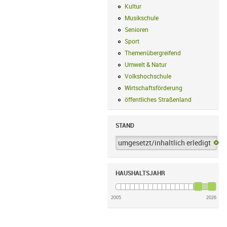
Kultur
Kultur Filter anwenden
Musikschule
Musikschule Filter anwe
Senioren
Senioren Filter anwenden
Sport
Sport Filter anwenden
Themenübergreifend
Themenübergreif
Umwelt & Natur
Umwelt & Natur Filte
Volkshochschule
Volkshochschule Fi
Wirtschaftsförderung
Wirtschaftsförd
öffentliches Straßenland
öffentliches
STAND
umgesetzt/inhaltlich erledigt
um
HAUSHALTSJAHR
2005
2026