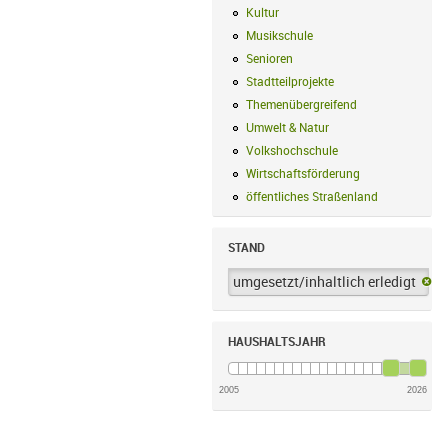
Kultur
Kultur Filter anwenden
Musikschule
Musikschule Filter anwe
Senioren
Senioren Filter anwenden
Stadtteilprojekte
Stadtteilprojekte Fil
Themenübergreifend
Themenübergreif
Umwelt & Natur
Umwelt & Natur Filte
Volkshochschule
Volkshochschule Fi
Wirtschaftsförderung
Wirtschaftsförd
öffentliches Straßenland
öffentliches
STAND
umgesetzt/inhaltlich erledigt
um
HAUSHALTSJAHR
2005
2026