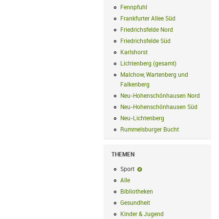
Fennpfuhl
Fennpfuhl Filter anwenden
Frankfurter Allee Süd
Frankfurter Alle
Friedrichsfelde Nord
Friedrichsfelde N
Friedrichsfelde Süd
Friedrichsfelde Sü
Karlshorst
Karlshorst Filter anwenden
Lichtenberg (gesamt)
Lichtenberg (ge
Malchow, Wartenberg und
Falkenberg
Malchow, Wartenberg und 
Neu-Hohenschönhausen Nord
Neu-Ho
Neu-Hohenschönhausen Süd
Neu-Hoh
Neu-Lichtenberg
Neu-Lichtenberg Fil
Rummelsburger Bucht
Rummelsburger
THEMEN
Sport
Sport-Filter entfernen
Alle
Alle Filter anwenden
Bibliotheken
Bibliotheken Filter anwe
Gesundheit
Gesundheit Filter anwend
Kinder & Jugend
Kinder & Jugend Fil