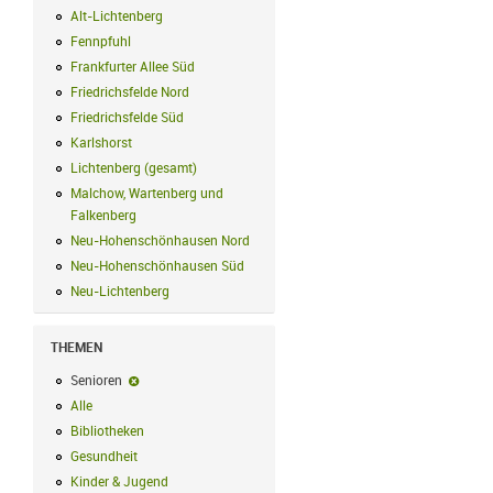
Alt-Lichtenberg
Alt-Lichtenberg Filter anwenden
Fennpfuhl
Fennpfuhl Filter anwenden
Frankfurter Allee Süd
Frankfurter Allee Süd Filter anwenden
Friedrichsfelde Nord
Friedrichsfelde Nord Filter anwenden
Friedrichsfelde Süd
Friedrichsfelde Süd Filter anwenden
Karlshorst
Karlshorst Filter anwenden
Lichtenberg (gesamt)
Lichtenberg (gesamt) Filter anwenden
Malchow, Wartenberg und
Falkenberg
Malchow, Wartenberg und Falkenberg Filter anwenden
Neu-Hohenschönhausen Nord
Neu-Hohenschönhausen Nord Filter an
Neu-Hohenschönhausen Süd
Neu-Hohenschönhausen Süd Filter anwe
Neu-Lichtenberg
Neu-Lichtenberg Filter anwenden
THEMEN
Senioren
Senioren-Filter entfernen
Alle
Alle Filter anwenden
Bibliotheken
Bibliotheken Filter anwenden
Gesundheit
Gesundheit Filter anwenden
Kinder & Jugend
Kinder & Jugend Filter anwenden