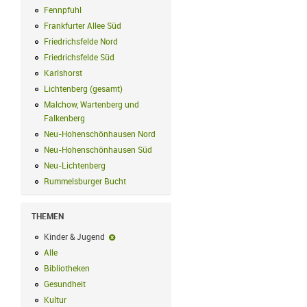
Fennpfuhl
Fennpfuhl Filter anwenden
Frankfurter Allee Süd
Frankfurter Allee Süd Filter anwenden
Friedrichsfelde Nord
Friedrichsfelde Nord Filter anwenden
Friedrichsfelde Süd
Friedrichsfelde Süd Filter anwenden
Karlshorst
Karlshorst Filter anwenden
Lichtenberg (gesamt)
Lichtenberg (gesamt) Filter anwenden
Malchow, Wartenberg und
Falkenberg
Malchow, Wartenberg und Falkenberg Filter anwenden
Neu-Hohenschönhausen Nord
Neu-Hohenschönhausen Nord Filter an
Neu-Hohenschönhausen Süd
Neu-Hohenschönhausen Süd Filter anwe
Neu-Lichtenberg
Neu-Lichtenberg Filter anwenden
Rummelsburger Bucht
Rummelsburger Bucht Filter anwenden
THEMEN
Kinder & Jugend
Kinder & Jugend-Filter entfernen
Alle
Alle Filter anwenden
Bibliotheken
Bibliotheken Filter anwenden
Gesundheit
Gesundheit Filter anwenden
Kultur
Kultur Filter anwenden