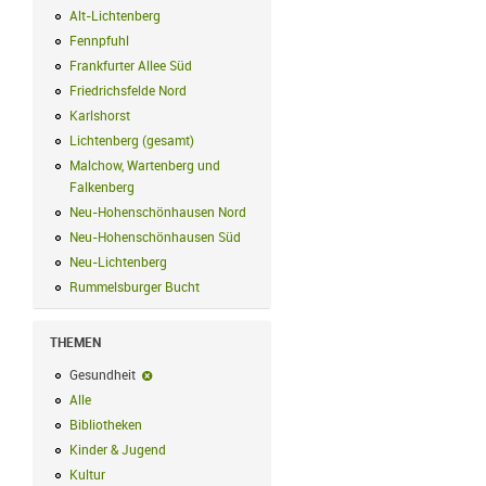
Alt-Lichtenberg
Alt-Lichtenberg Filter anwenden
Fennpfuhl
Fennpfuhl Filter anwenden
Frankfurter Allee Süd
Frankfurter Allee Süd Filter anwenden
Friedrichsfelde Nord
Friedrichsfelde Nord Filter anwenden
Karlshorst
Karlshorst Filter anwenden
Lichtenberg (gesamt)
Lichtenberg (gesamt) Filter anwenden
Malchow, Wartenberg und
Falkenberg
Malchow, Wartenberg und Falkenberg Filter anwenden
Neu-Hohenschönhausen Nord
Neu-Hohenschönhausen Nord Filter an
Neu-Hohenschönhausen Süd
Neu-Hohenschönhausen Süd Filter anwe
Neu-Lichtenberg
Neu-Lichtenberg Filter anwenden
Rummelsburger Bucht
Rummelsburger Bucht Filter anwenden
THEMEN
Gesundheit
Gesundheit-Filter entfernen
Alle
Alle Filter anwenden
Bibliotheken
Bibliotheken Filter anwenden
Kinder & Jugend
Kinder & Jugend Filter anwenden
Kultur
Kultur Filter anwenden