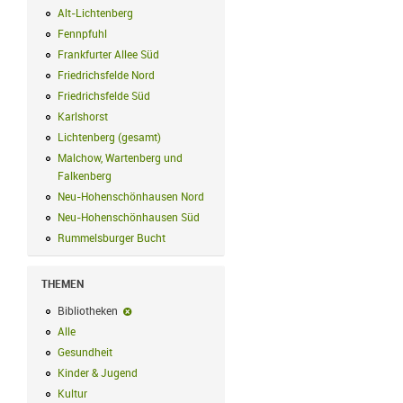
Alt-Lichtenberg
Alt-Lichtenberg Filter anwenden
Fennpfuhl
Fennpfuhl Filter anwenden
Frankfurter Allee Süd
Frankfurter Allee Süd Filter anwenden
Friedrichsfelde Nord
Friedrichsfelde Nord Filter anwenden
Friedrichsfelde Süd
Friedrichsfelde Süd Filter anwenden
Karlshorst
Karlshorst Filter anwenden
Lichtenberg (gesamt)
Lichtenberg (gesamt) Filter anwenden
Malchow, Wartenberg und
Falkenberg
Malchow, Wartenberg und Falkenberg Filter anwenden
Neu-Hohenschönhausen Nord
Neu-Hohenschönhausen Nord Filter an
Neu-Hohenschönhausen Süd
Neu-Hohenschönhausen Süd Filter anwe
Rummelsburger Bucht
Rummelsburger Bucht Filter anwenden
THEMEN
Bibliotheken
Bibliotheken-Filter entfernen
Alle
Alle Filter anwenden
Gesundheit
Gesundheit Filter anwenden
Kinder & Jugend
Kinder & Jugend Filter anwenden
Kultur
Kultur Filter anwenden