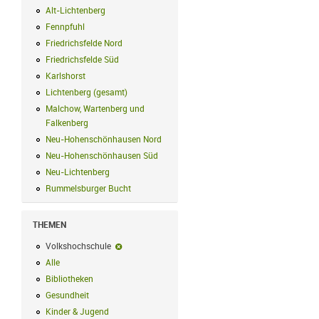
Alt-Lichtenberg
Alt-Lichtenberg Filter anwenden
Fennpfuhl
Fennpfuhl Filter anwenden
Friedrichsfelde Nord
Friedrichsfelde Nord Filter anwenden
Friedrichsfelde Süd
Friedrichsfelde Süd Filter anwenden
Karlshorst
Karlshorst Filter anwenden
Lichtenberg (gesamt)
Lichtenberg (gesamt) Filter anwenden
Malchow, Wartenberg und
Falkenberg
Malchow, Wartenberg und Falkenberg Filter anwenden
Neu-Hohenschönhausen Nord
Neu-Hohenschönhausen Nord Filter an
Neu-Hohenschönhausen Süd
Neu-Hohenschönhausen Süd Filter anwe
Neu-Lichtenberg
Neu-Lichtenberg Filter anwenden
Rummelsburger Bucht
Rummelsburger Bucht Filter anwenden
THEMEN
Volkshochschule
Volkshochschule-Filter entfernen
Alle
Alle Filter anwenden
Bibliotheken
Bibliotheken Filter anwenden
Gesundheit
Gesundheit Filter anwenden
Kinder & Jugend
Kinder & Jugend Filter anwenden