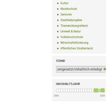
Kultur
Kultur Filter anwenden
Musikschule
Musikschule Filter anwe
Senioren
Senioren Filter anwenden
Stadtteilprojekte
Stadtteilprojekte Fil
Themenübergreifend
Themenübergreif
Umwelt & Natur
Umwelt & Natur Filte
Volkshochschule
Volkshochschule Fi
Wirtschaftsförderung
Wirtschaftsförd
öffentliches Straßenland
öffentliches
STAND
umgesetzt/inhaltlich erledigt
um
HAUSHALTSJAHR
2005
2026