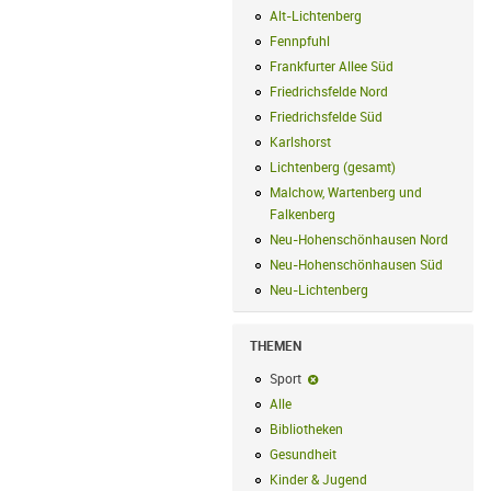
Alt-Lichtenberg
Alt-Lichtenberg Filte
Fennpfuhl
Fennpfuhl Filter anwenden
Frankfurter Allee Süd
Frankfurter Alle
Friedrichsfelde Nord
Friedrichsfelde N
Friedrichsfelde Süd
Friedrichsfelde Sü
Karlshorst
Karlshorst Filter anwenden
Lichtenberg (gesamt)
Lichtenberg (ge
Malchow, Wartenberg und
Falkenberg
Malchow, Wartenberg und 
Neu-Hohenschönhausen Nord
Neu-Ho
Neu-Hohenschönhausen Süd
Neu-Hoh
Neu-Lichtenberg
Neu-Lichtenberg Fil
THEMEN
Sport
Sport-Filter entfernen
Alle
Alle Filter anwenden
Bibliotheken
Bibliotheken Filter anwe
Gesundheit
Gesundheit Filter anwend
Kinder & Jugend
Kinder & Jugend Fil