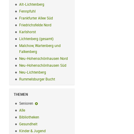
Alt-Lichtenberg
Alt-Lichtenberg Filter anwenden
Fennpfuhl
Fennpfuhl Filter anwenden
Frankfurter Allee Süd
Frankfurter Allee Süd Filter anwenden
Friedrichsfelde Nord
Friedrichsfelde Nord Filter anwenden
Karlshorst
Karlshorst Filter anwenden
Lichtenberg (gesamt)
Lichtenberg (gesamt) Filter anwenden
Malchow, Wartenberg und
Falkenberg
Malchow, Wartenberg und Falkenberg Filter anwenden
Neu-Hohenschönhausen Nord
Neu-Hohenschönhausen Nord Filter an
Neu-Hohenschönhausen Süd
Neu-Hohenschönhausen Süd Filter anwe
Neu-Lichtenberg
Neu-Lichtenberg Filter anwenden
Rummelsburger Bucht
Rummelsburger Bucht Filter anwenden
THEMEN
Senioren
Senioren-Filter entfernen
Alle
Alle Filter anwenden
Bibliotheken
Bibliotheken Filter anwenden
Gesundheit
Gesundheit Filter anwenden
Kinder & Jugend
Kinder & Jugend Filter anwenden