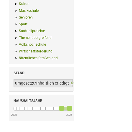
Kultur
Kultur Filter anwenden
Musikschule
Musikschule Filter anwenden
Senioren
Senioren Filter anwenden
Sport
Sport Filter anwenden
Stadtteilprojekte
Stadtteilprojekte Filter anwenden
Themenübergreifend
Themenübergreifend Filter anwenden
Volkshochschule
Volkshochschule Filter anwenden
Wirtschaftsförderung
Wirtschaftsförderung Filter anwenden
öffentliches Straßenland
öffentliches Straßenland Filter anwenden
STAND
umgesetzt/inhaltlich erledigt
umgesetzt/inhaltlich erledigt-Filter 
HAUSHALTSJAHR
2005
2026