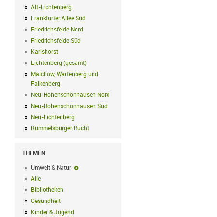
Alt-Lichtenberg
Alt-Lichtenberg Filter anwenden
Frankfurter Allee Süd
Frankfurter Allee Süd Filter anwenden
Friedrichsfelde Nord
Friedrichsfelde Nord Filter anwenden
Friedrichsfelde Süd
Friedrichsfelde Süd Filter anwenden
Karlshorst
Karlshorst Filter anwenden
Lichtenberg (gesamt)
Lichtenberg (gesamt) Filter anwenden
Malchow, Wartenberg und
Falkenberg
Malchow, Wartenberg und Falkenberg Filter anwenden
Neu-Hohenschönhausen Nord
Neu-Hohenschönhausen Nord Filter an
Neu-Hohenschönhausen Süd
Neu-Hohenschönhausen Süd Filter anwe
Neu-Lichtenberg
Neu-Lichtenberg Filter anwenden
Rummelsburger Bucht
Rummelsburger Bucht Filter anwenden
THEMEN
Umwelt & Natur
Umwelt & Natur-Filter entfernen
Alle
Alle Filter anwenden
Bibliotheken
Bibliotheken Filter anwenden
Gesundheit
Gesundheit Filter anwenden
Kinder & Jugend
Kinder & Jugend Filter anwenden