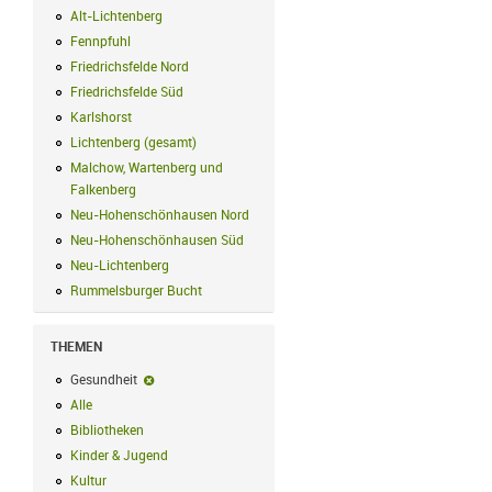
Alt-Lichtenberg
Alt-Lichtenberg Filter anwenden
Fennpfuhl
Fennpfuhl Filter anwenden
Friedrichsfelde Nord
Friedrichsfelde Nord Filter anwenden
Friedrichsfelde Süd
Friedrichsfelde Süd Filter anwenden
Karlshorst
Karlshorst Filter anwenden
Lichtenberg (gesamt)
Lichtenberg (gesamt) Filter anwenden
Malchow, Wartenberg und
Falkenberg
Malchow, Wartenberg und Falkenberg Filter anwenden
Neu-Hohenschönhausen Nord
Neu-Hohenschönhausen Nord Filter an
Neu-Hohenschönhausen Süd
Neu-Hohenschönhausen Süd Filter anwe
Neu-Lichtenberg
Neu-Lichtenberg Filter anwenden
Rummelsburger Bucht
Rummelsburger Bucht Filter anwenden
THEMEN
Gesundheit
Gesundheit-Filter entfernen
Alle
Alle Filter anwenden
Bibliotheken
Bibliotheken Filter anwenden
Kinder & Jugend
Kinder & Jugend Filter anwenden
Kultur
Kultur Filter anwenden