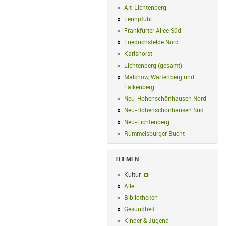
Alt-Lichtenberg
Alt-Lichtenberg Filte
Fennpfuhl
Fennpfuhl Filter anwenden
Frankfurter Allee Süd
Frankfurter Alle
Friedrichsfelde Nord
Friedrichsfelde N
Karlshorst
Karlshorst Filter anwenden
Lichtenberg (gesamt)
Lichtenberg (ge
Malchow, Wartenberg und
Falkenberg
Malchow, Wartenberg und 
Neu-Hohenschönhausen Nord
Neu-Ho
Neu-Hohenschönhausen Süd
Neu-Hoh
Neu-Lichtenberg
Neu-Lichtenberg Fil
Rummelsburger Bucht
Rummelsburger
THEMEN
Kultur
Kultur-Filter entfernen
Alle
Alle Filter anwenden
Bibliotheken
Bibliotheken Filter anwe
Gesundheit
Gesundheit Filter anwend
Kinder & Jugend
Kinder & Jugend Fil