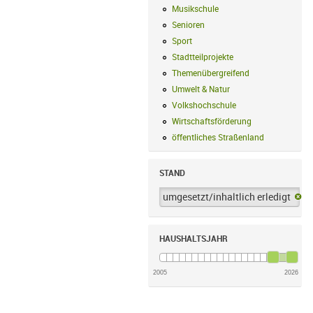
Musikschule
Musikschule Filter anwe
Senioren
Senioren Filter anwenden
Sport
Sport Filter anwenden
Stadtteilprojekte
Stadtteilprojekte Fil
Themenübergreifend
Themenübergreif
Umwelt & Natur
Umwelt & Natur Filte
Volkshochschule
Volkshochschule Fi
Wirtschaftsförderung
Wirtschaftsförd
öffentliches Straßenland
öffentliches
STAND
umgesetzt/inhaltlich erledigt
um
HAUSHALTSJAHR
2005
2026