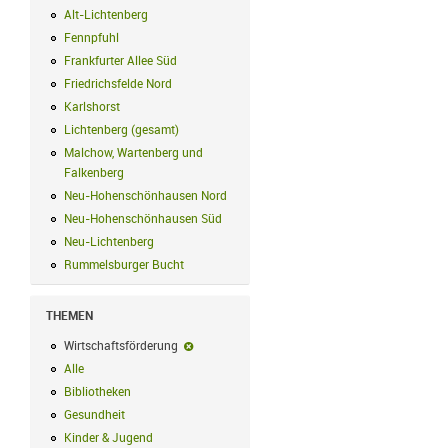
Alt-Lichtenberg
Alt-Lichtenberg Filter anwenden
Fennpfuhl
Fennpfuhl Filter anwenden
Frankfurter Allee Süd
Frankfurter Allee Süd Filter anwenden
Friedrichsfelde Nord
Friedrichsfelde Nord Filter anwenden
Karlshorst
Karlshorst Filter anwenden
Lichtenberg (gesamt)
Lichtenberg (gesamt) Filter anwenden
Malchow, Wartenberg und
Falkenberg
Malchow, Wartenberg und Falkenberg Filter anwenden
Neu-Hohenschönhausen Nord
Neu-Hohenschönhausen Nord Filter an
Neu-Hohenschönhausen Süd
Neu-Hohenschönhausen Süd Filter anwe
Neu-Lichtenberg
Neu-Lichtenberg Filter anwenden
Rummelsburger Bucht
Rummelsburger Bucht Filter anwenden
THEMEN
Wirtschaftsförderung
Wirtschaftsförderung-Filter entfernen
Alle
Alle Filter anwenden
Bibliotheken
Bibliotheken Filter anwenden
Gesundheit
Gesundheit Filter anwenden
Kinder & Jugend
Kinder & Jugend Filter anwenden