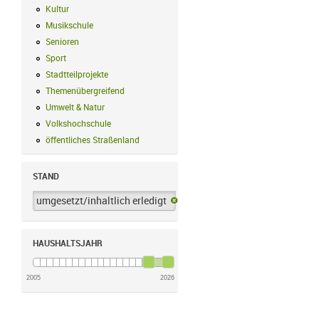
Kultur
Kultur Filter anwenden
Musikschule
Musikschule Filter anwenden
Senioren
Senioren Filter anwenden
Sport
Sport Filter anwenden
Stadtteilprojekte
Stadtteilprojekte Filter anwenden
Themenübergreifend
Themenübergreifend Filter anwenden
Umwelt & Natur
Umwelt & Natur Filter anwenden
Volkshochschule
Volkshochschule Filter anwenden
öffentliches Straßenland
öffentliches Straßenland Filter anwenden
STAND
umgesetzt/inhaltlich erledigt
umgesetzt/inhaltlich erledigt-Filter 
HAUSHALTSJAHR
2005
2026