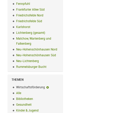
Fennpfuhl
Fennpfuhl Filter anwenden
Frankfurter Allee Süd
Frankfurter Allee Süd Filter anwenden
Friedrichsfelde Nord
Friedrichsfelde Nord Filter anwenden
Friedrichsfelde Süd
Friedrichsfelde Süd Filter anwenden
Karlshorst
Karlshorst Filter anwenden
Lichtenberg (gesamt)
Lichtenberg (gesamt) Filter anwenden
Malchow, Wartenberg und
Falkenberg
Malchow, Wartenberg und Falkenberg Filter anwenden
Neu-Hohenschönhausen Nord
Neu-Hohenschönhausen Nord Filter an
Neu-Hohenschönhausen Süd
Neu-Hohenschönhausen Süd Filter anwe
Neu-Lichtenberg
Neu-Lichtenberg Filter anwenden
Rummelsburger Bucht
Rummelsburger Bucht Filter anwenden
THEMEN
Wirtschaftsförderung
Wirtschaftsförderung-Filter entfernen
Alle
Alle Filter anwenden
Bibliotheken
Bibliotheken Filter anwenden
Gesundheit
Gesundheit Filter anwenden
Kinder & Jugend
Kinder & Jugend Filter anwenden