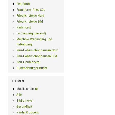
Fennpfuhl
Fennpfuhl Filter anwenden
Frankfurter Allee Süd
Frankfurter Allee Süd Filter anwenden
Friedrichsfelde Nord
Friedrichsfelde Nord Filter anwenden
Friedrichsfelde Süd
Friedrichsfelde Süd Filter anwenden
Karlshorst
Karlshorst Filter anwenden
Lichtenberg (gesamt)
Lichtenberg (gesamt) Filter anwenden
Malchow, Wartenberg und
Falkenberg
Malchow, Wartenberg und Falkenberg Filter anwenden
Neu-Hohenschönhausen Nord
Neu-Hohenschönhausen Nord Filter an
Neu-Hohenschönhausen Süd
Neu-Hohenschönhausen Süd Filter anwe
Neu-Lichtenberg
Neu-Lichtenberg Filter anwenden
Rummelsburger Bucht
Rummelsburger Bucht Filter anwenden
THEMEN
Musikschule
Musikschule-Filter entfernen
Alle
Alle Filter anwenden
Bibliotheken
Bibliotheken Filter anwenden
Gesundheit
Gesundheit Filter anwenden
Kinder & Jugend
Kinder & Jugend Filter anwenden