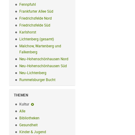
Fennpfuhl
Fennpfuhl Filter anwenden
Frankfurter Allee Süd
Frankfurter Allee Süd Filter anwenden
Friedrichsfelde Nord
Friedrichsfelde Nord Filter anwenden
Friedrichsfelde Süd
Friedrichsfelde Süd Filter anwenden
Karlshorst
Karlshorst Filter anwenden
Lichtenberg (gesamt)
Lichtenberg (gesamt) Filter anwenden
Malchow, Wartenberg und
Falkenberg
Malchow, Wartenberg und Falkenberg Filter anwenden
Neu-Hohenschönhausen Nord
Neu-Hohenschönhausen Nord Filter an
Neu-Hohenschönhausen Süd
Neu-Hohenschönhausen Süd Filter anwe
Neu-Lichtenberg
Neu-Lichtenberg Filter anwenden
Rummelsburger Bucht
Rummelsburger Bucht Filter anwenden
THEMEN
Kultur
Kultur-Filter entfernen
Alle
Alle Filter anwenden
Bibliotheken
Bibliotheken Filter anwenden
Gesundheit
Gesundheit Filter anwenden
Kinder & Jugend
Kinder & Jugend Filter anwenden