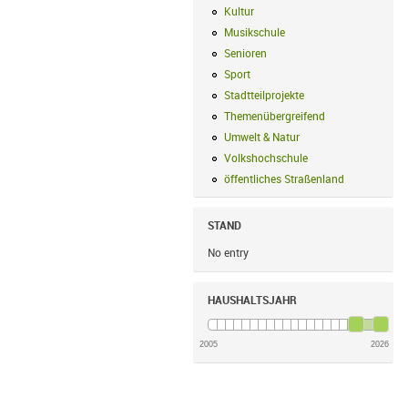
Kultur
Kultur Filter anwenden
Musikschule
Musikschule Filter anwe
Senioren
Senioren Filter anwenden
Sport
Sport Filter anwenden
Stadtteilprojekte
Stadtteilprojekte Fil
Themenübergreifend
Themenübergreif
Umwelt & Natur
Umwelt & Natur Filte
Volkshochschule
Volkshochschule Fi
öffentliches Straßenland
öffentliches
STAND
No entry
HAUSHALTSJAHR
2005
2026