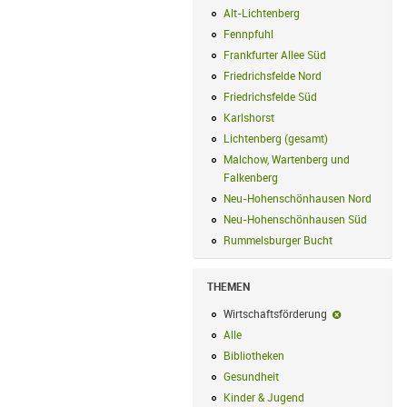
Alt-Lichtenberg
Alt-Lichtenberg Filte
Fennpfuhl
Fennpfuhl Filter anwenden
Frankfurter Allee Süd
Frankfurter Alle
Friedrichsfelde Nord
Friedrichsfelde N
Friedrichsfelde Süd
Friedrichsfelde Sü
Karlshorst
Karlshorst Filter anwenden
Lichtenberg (gesamt)
Lichtenberg (ge
Malchow, Wartenberg und
Falkenberg
Malchow, Wartenberg und 
Neu-Hohenschönhausen Nord
Neu-Ho
Neu-Hohenschönhausen Süd
Neu-Hoh
Rummelsburger Bucht
Rummelsburger
THEMEN
Wirtschaftsförderung
Wirtschaftsf
Alle
Alle Filter anwenden
Bibliotheken
Bibliotheken Filter anwe
Gesundheit
Gesundheit Filter anwend
Kinder & Jugend
Kinder & Jugend Fil