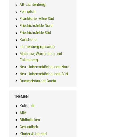
Alt-Lichtenberg
Alt-Lichtenberg Filter anwenden
Fennpfuhl
Fennpfuhl Filter anwenden
Frankfurter Allee Süd
Frankfurter Allee Süd Filter anwenden
Friedrichsfelde Nord
Friedrichsfelde Nord Filter anwenden
Friedrichsfelde Süd
Friedrichsfelde Süd Filter anwenden
Karlshorst
Karlshorst Filter anwenden
Lichtenberg (gesamt)
Lichtenberg (gesamt) Filter anwenden
Malchow, Wartenberg und
Falkenberg
Malchow, Wartenberg und Falkenberg Filter anwenden
Neu-Hohenschönhausen Nord
Neu-Hohenschönhausen Nord Filter an
Neu-Hohenschönhausen Süd
Neu-Hohenschönhausen Süd Filter anwe
Rummelsburger Bucht
Rummelsburger Bucht Filter anwenden
THEMEN
Kultur
Kultur-Filter entfernen
Alle
Alle Filter anwenden
Bibliotheken
Bibliotheken Filter anwenden
Gesundheit
Gesundheit Filter anwenden
Kinder & Jugend
Kinder & Jugend Filter anwenden