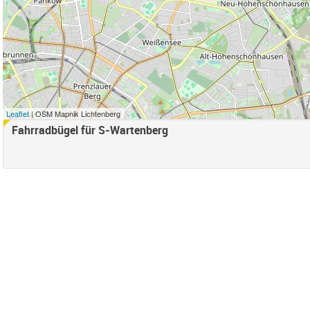
nschönhausen Süd Filter anwenden
r anwenden
e Süd Filter anwenden
ord Filter anwenden
d Filter anwenden
Leaflet
| OSM Mapnik Lichtenberg
samt) Filter anwenden
Fahrradbügel für S-Wartenberg
henschönhausen Nord Filter anwenden
enschönhausen Süd Filter anwenden
ter anwenden
 Bucht Filter anwenden
hes Straßenland-Filter entfernen
nden
en
ter anwenden