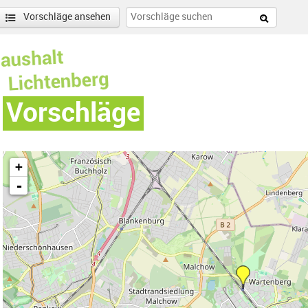
Vorschläge ansehen
Vorschläge
+
-
nd Falkenberg-Filter entfernen
enschönhausen Nord Filter anwenden