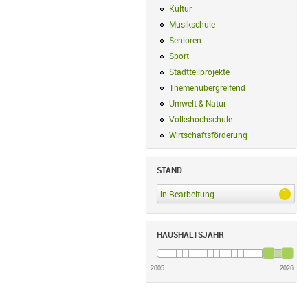
Kultur
Kultur Filter anwenden
Musikschule
Musikschule Filter anwe
Senioren
Senioren Filter anwenden
Sport
Sport Filter anwenden
Stadtteilprojekte
Stadtteilprojekte Fil
Themenübergreifend
Themenübergreif
Umwelt & Natur
Umwelt & Natur Filte
Volkshochschule
Volkshochschule Fi
Wirtschaftsförderung
Wirtschaftsförd
STAND
1
in Bearbeitung
in Bearbeitung Filter an
HAUSHALTSJAHR
2005
2026