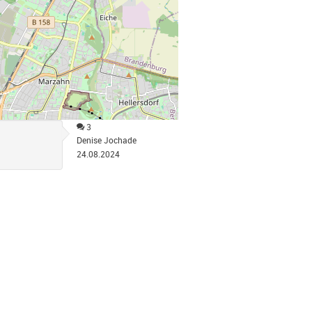
3
Denise Jochade
24.08.2024