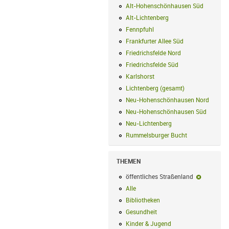
Alt-Hohenschönhausen Süd
Alt-Hohe
Alt-Lichtenberg
Alt-Lichtenberg Filte
Fennpfuhl
Fennpfuhl Filter anwenden
Frankfurter Allee Süd
Frankfurter Alle
Friedrichsfelde Nord
Friedrichsfelde N
Friedrichsfelde Süd
Friedrichsfelde Sü
Karlshorst
Karlshorst Filter anwenden
Lichtenberg (gesamt)
Lichtenberg (ge
Neu-Hohenschönhausen Nord
Neu-Ho
Neu-Hohenschönhausen Süd
Neu-Hoh
Neu-Lichtenberg
Neu-Lichtenberg Fil
Rummelsburger Bucht
Rummelsburger
THEMEN
öffentliches Straßenland
öffentlic
Alle
Alle Filter anwenden
Bibliotheken
Bibliotheken Filter anwe
Gesundheit
Gesundheit Filter anwend
Kinder & Jugend
Kinder & Jugend Fil