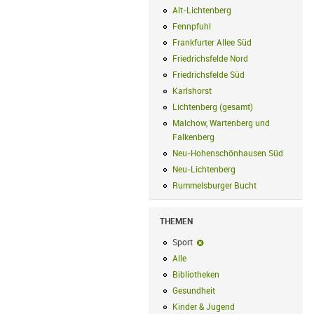
Alt-Lichtenberg
Alt-Lichtenberg Filte
Fennpfuhl
Fennpfuhl Filter anwenden
Frankfurter Allee Süd
Frankfurter Alle
Friedrichsfelde Nord
Friedrichsfelde N
Friedrichsfelde Süd
Friedrichsfelde Sü
Karlshorst
Karlshorst Filter anwenden
Lichtenberg (gesamt)
Lichtenberg (ge
Malchow, Wartenberg und
Falkenberg
Malchow, Wartenberg und 
Neu-Hohenschönhausen Süd
Neu-Hoh
Neu-Lichtenberg
Neu-Lichtenberg Fil
Rummelsburger Bucht
Rummelsburger
THEMEN
Sport
Sport-Filter entfernen
Alle
Alle Filter anwenden
Bibliotheken
Bibliotheken Filter anwe
Gesundheit
Gesundheit Filter anwend
Kinder & Jugend
Kinder & Jugend Fil