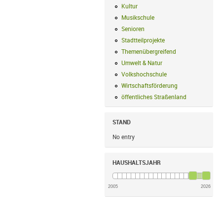
Kultur
Kultur Filter anwenden
Musikschule
Musikschule Filter anwe
Senioren
Senioren Filter anwenden
Stadtteilprojekte
Stadtteilprojekte Fil
Themenübergreifend
Themenübergreif
Umwelt & Natur
Umwelt & Natur Filte
Volkshochschule
Volkshochschule Fi
Wirtschaftsförderung
Wirtschaftsförd
öffentliches Straßenland
öffentliches
STAND
No entry
HAUSHALTSJAHR
2005
2026