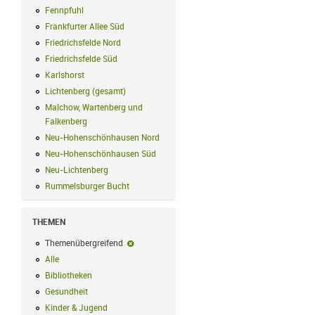
Fennpfuhl
Fennpfuhl Filter anwenden
Frankfurter Allee Süd
Frankfurter Allee Süd Filter anwenden
Friedrichsfelde Nord
Friedrichsfelde Nord Filter anwenden
Friedrichsfelde Süd
Friedrichsfelde Süd Filter anwenden
Karlshorst
Karlshorst Filter anwenden
Lichtenberg (gesamt)
Lichtenberg (gesamt) Filter anwenden
Malchow, Wartenberg und
Falkenberg
Malchow, Wartenberg und Falkenberg Filter anwenden
Neu-Hohenschönhausen Nord
Neu-Hohenschönhausen Nord Filter an
Neu-Hohenschönhausen Süd
Neu-Hohenschönhausen Süd Filter anwe
Neu-Lichtenberg
Neu-Lichtenberg Filter anwenden
Rummelsburger Bucht
Rummelsburger Bucht Filter anwenden
THEMEN
Themenübergreifend
Themenübergreifend-Filter entfernen
Alle
Alle Filter anwenden
Bibliotheken
Bibliotheken Filter anwenden
Gesundheit
Gesundheit Filter anwenden
Kinder & Jugend
Kinder & Jugend Filter anwenden