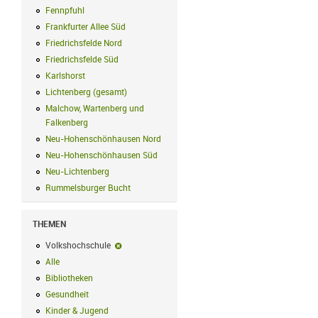
Fennpfuhl
Fennpfuhl Filter anwenden
Frankfurter Allee Süd
Frankfurter Allee Süd Filter anwenden
Friedrichsfelde Nord
Friedrichsfelde Nord Filter anwenden
Friedrichsfelde Süd
Friedrichsfelde Süd Filter anwenden
Karlshorst
Karlshorst Filter anwenden
Lichtenberg (gesamt)
Lichtenberg (gesamt) Filter anwenden
Malchow, Wartenberg und
Falkenberg
Malchow, Wartenberg und Falkenberg Filter anwenden
Neu-Hohenschönhausen Nord
Neu-Hohenschönhausen Nord Filter an
Neu-Hohenschönhausen Süd
Neu-Hohenschönhausen Süd Filter anwe
Neu-Lichtenberg
Neu-Lichtenberg Filter anwenden
Rummelsburger Bucht
Rummelsburger Bucht Filter anwenden
THEMEN
Volkshochschule
Volkshochschule-Filter entfernen
Alle
Alle Filter anwenden
Bibliotheken
Bibliotheken Filter anwenden
Gesundheit
Gesundheit Filter anwenden
Kinder & Jugend
Kinder & Jugend Filter anwenden