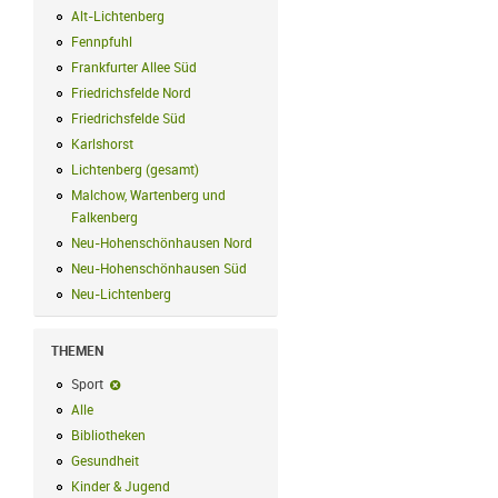
Alt-Lichtenberg
Alt-Lichtenberg Filter anwenden
Fennpfuhl
Fennpfuhl Filter anwenden
Frankfurter Allee Süd
Frankfurter Allee Süd Filter anwenden
Friedrichsfelde Nord
Friedrichsfelde Nord Filter anwenden
Friedrichsfelde Süd
Friedrichsfelde Süd Filter anwenden
Karlshorst
Karlshorst Filter anwenden
Lichtenberg (gesamt)
Lichtenberg (gesamt) Filter anwenden
Malchow, Wartenberg und
Falkenberg
Malchow, Wartenberg und Falkenberg Filter anwenden
Neu-Hohenschönhausen Nord
Neu-Hohenschönhausen Nord Filter an
Neu-Hohenschönhausen Süd
Neu-Hohenschönhausen Süd Filter anwe
Neu-Lichtenberg
Neu-Lichtenberg Filter anwenden
THEMEN
Sport
Sport-Filter entfernen
Alle
Alle Filter anwenden
Bibliotheken
Bibliotheken Filter anwenden
Gesundheit
Gesundheit Filter anwenden
Kinder & Jugend
Kinder & Jugend Filter anwenden