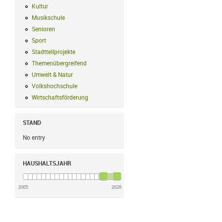
Kultur
Kultur Filter anwenden
Musikschule
Musikschule Filter anwenden
Senioren
Senioren Filter anwenden
Sport
Sport Filter anwenden
Stadtteilprojekte
Stadtteilprojekte Filter anwenden
Themenübergreifend
Themenübergreifend Filter anwenden
Umwelt & Natur
Umwelt & Natur Filter anwenden
Volkshochschule
Volkshochschule Filter anwenden
Wirtschaftsförderung
Wirtschaftsförderung Filter anwenden
STAND
No entry
HAUSHALTSJAHR
2005
2026