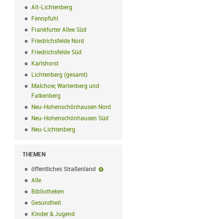
Alt-Lichtenberg
Alt-Lichtenberg Filter anwenden
Fennpfuhl
Fennpfuhl Filter anwenden
Frankfurter Allee Süd
Frankfurter Allee Süd Filter anwenden
Friedrichsfelde Nord
Friedrichsfelde Nord Filter anwenden
Friedrichsfelde Süd
Friedrichsfelde Süd Filter anwenden
Karlshorst
Karlshorst Filter anwenden
Lichtenberg (gesamt)
Lichtenberg (gesamt) Filter anwenden
Malchow, Wartenberg und
Falkenberg
Malchow, Wartenberg und Falkenberg Filter anwenden
Neu-Hohenschönhausen Nord
Neu-Hohenschönhausen Nord Filter an
Neu-Hohenschönhausen Süd
Neu-Hohenschönhausen Süd Filter anwe
Neu-Lichtenberg
Neu-Lichtenberg Filter anwenden
THEMEN
öffentliches Straßenland
öffentliches Straßenland-Filter entfernen
Alle
Alle Filter anwenden
Bibliotheken
Bibliotheken Filter anwenden
Gesundheit
Gesundheit Filter anwenden
Kinder & Jugend
Kinder & Jugend Filter anwenden