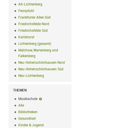
Alt-Lichtenberg
Alt-Lichtenberg Filter anwenden
Fennpfuhl
Fennpfuhl Filter anwenden
Frankfurter Allee Süd
Frankfurter Allee Süd Filter anwenden
Friedrichsfelde Nord
Friedrichsfelde Nord Filter anwenden
Friedrichsfelde Süd
Friedrichsfelde Süd Filter anwenden
Karlshorst
Karlshorst Filter anwenden
Lichtenberg (gesamt)
Lichtenberg (gesamt) Filter anwenden
Malchow, Wartenberg und
Falkenberg
Malchow, Wartenberg und Falkenberg Filter anwenden
Neu-Hohenschönhausen Nord
Neu-Hohenschönhausen Nord Filter an
Neu-Hohenschönhausen Süd
Neu-Hohenschönhausen Süd Filter anwe
Neu-Lichtenberg
Neu-Lichtenberg Filter anwenden
THEMEN
Musikschule
Musikschule-Filter entfernen
Alle
Alle Filter anwenden
Bibliotheken
Bibliotheken Filter anwenden
Gesundheit
Gesundheit Filter anwenden
Kinder & Jugend
Kinder & Jugend Filter anwenden