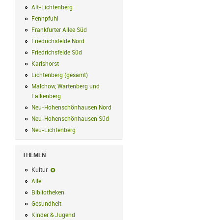
Alt-Lichtenberg
Alt-Lichtenberg Filter anwenden
Fennpfuhl
Fennpfuhl Filter anwenden
Frankfurter Allee Süd
Frankfurter Allee Süd Filter anwenden
Friedrichsfelde Nord
Friedrichsfelde Nord Filter anwenden
Friedrichsfelde Süd
Friedrichsfelde Süd Filter anwenden
Karlshorst
Karlshorst Filter anwenden
Lichtenberg (gesamt)
Lichtenberg (gesamt) Filter anwenden
Malchow, Wartenberg und
Falkenberg
Malchow, Wartenberg und Falkenberg Filter anwenden
Neu-Hohenschönhausen Nord
Neu-Hohenschönhausen Nord Filter an
Neu-Hohenschönhausen Süd
Neu-Hohenschönhausen Süd Filter anwe
Neu-Lichtenberg
Neu-Lichtenberg Filter anwenden
THEMEN
Kultur
Kultur-Filter entfernen
Alle
Alle Filter anwenden
Bibliotheken
Bibliotheken Filter anwenden
Gesundheit
Gesundheit Filter anwenden
Kinder & Jugend
Kinder & Jugend Filter anwenden