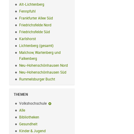
Alt-Lichtenberg
Alt-Lichtenberg Filter anwenden
Fennpfuhl
Fennpfuhl Filter anwenden
Frankfurter Allee Süd
Frankfurter Allee Süd Filter anwenden
Friedrichsfelde Nord
Friedrichsfelde Nord Filter anwenden
Friedrichsfelde Süd
Friedrichsfelde Süd Filter anwenden
Karlshorst
Karlshorst Filter anwenden
Lichtenberg (gesamt)
Lichtenberg (gesamt) Filter anwenden
Malchow, Wartenberg und
Falkenberg
Malchow, Wartenberg und Falkenberg Filter anwenden
Neu-Hohenschönhausen Nord
Neu-Hohenschönhausen Nord Filter an
Neu-Hohenschönhausen Süd
Neu-Hohenschönhausen Süd Filter anwe
Rummelsburger Bucht
Rummelsburger Bucht Filter anwenden
THEMEN
Volkshochschule
Volkshochschule-Filter entfernen
Alle
Alle Filter anwenden
Bibliotheken
Bibliotheken Filter anwenden
Gesundheit
Gesundheit Filter anwenden
Kinder & Jugend
Kinder & Jugend Filter anwenden