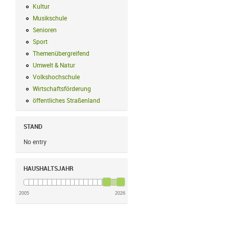
Kultur
Kultur Filter anwenden
Musikschule
Musikschule Filter anwenden
Senioren
Senioren Filter anwenden
Sport
Sport Filter anwenden
Themenübergreifend
Themenübergreifend Filter anwenden
Umwelt & Natur
Umwelt & Natur Filter anwenden
Volkshochschule
Volkshochschule Filter anwenden
Wirtschaftsförderung
Wirtschaftsförderung Filter anwenden
öffentliches Straßenland
öffentliches Straßenland Filter anwenden
STAND
No entry
HAUSHALTSJAHR
2005
2026