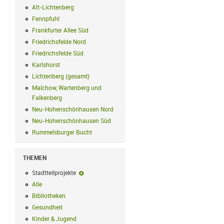
Alt-Lichtenberg
Alt-Lichtenberg Filter anwenden
Fennpfuhl
Fennpfuhl Filter anwenden
Frankfurter Allee Süd
Frankfurter Allee Süd Filter anwenden
Friedrichsfelde Nord
Friedrichsfelde Nord Filter anwenden
Friedrichsfelde Süd
Friedrichsfelde Süd Filter anwenden
Karlshorst
Karlshorst Filter anwenden
Lichtenberg (gesamt)
Lichtenberg (gesamt) Filter anwenden
Malchow, Wartenberg und
Falkenberg
Malchow, Wartenberg und Falkenberg Filter anwenden
Neu-Hohenschönhausen Nord
Neu-Hohenschönhausen Nord Filter an
Neu-Hohenschönhausen Süd
Neu-Hohenschönhausen Süd Filter anwe
Rummelsburger Bucht
Rummelsburger Bucht Filter anwenden
THEMEN
Stadtteilprojekte
Stadtteilprojekte-Filter entfernen
Alle
Alle Filter anwenden
Bibliotheken
Bibliotheken Filter anwenden
Gesundheit
Gesundheit Filter anwenden
Kinder & Jugend
Kinder & Jugend Filter anwenden