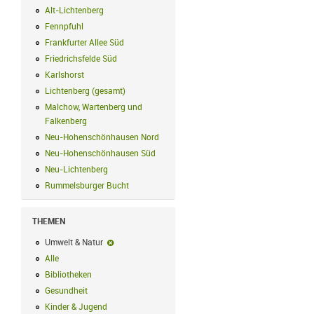
Alt-Lichtenberg
Alt-Lichtenberg Filter anwenden
Fennpfuhl
Fennpfuhl Filter anwenden
Frankfurter Allee Süd
Frankfurter Allee Süd Filter anwenden
Friedrichsfelde Süd
Friedrichsfelde Süd Filter anwenden
Karlshorst
Karlshorst Filter anwenden
Lichtenberg (gesamt)
Lichtenberg (gesamt) Filter anwenden
Malchow, Wartenberg und
Falkenberg
Malchow, Wartenberg und Falkenberg Filter anwenden
Neu-Hohenschönhausen Nord
Neu-Hohenschönhausen Nord Filter an
Neu-Hohenschönhausen Süd
Neu-Hohenschönhausen Süd Filter anwe
Neu-Lichtenberg
Neu-Lichtenberg Filter anwenden
Rummelsburger Bucht
Rummelsburger Bucht Filter anwenden
THEMEN
Umwelt & Natur
Umwelt & Natur-Filter entfernen
Alle
Alle Filter anwenden
Bibliotheken
Bibliotheken Filter anwenden
Gesundheit
Gesundheit Filter anwenden
Kinder & Jugend
Kinder & Jugend Filter anwenden