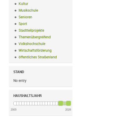
Kultur
Kultur Filter anwenden
Musikschule
Musikschule Filter anwenden
Senioren
Senioren Filter anwenden
Sport
Sport Filter anwenden
Stadtteilprojekte
Stadtteilprojekte Filter anwenden
Themenübergreifend
Themenübergreifend Filter anwenden
Volkshochschule
Volkshochschule Filter anwenden
Wirtschaftsförderung
Wirtschaftsförderung Filter anwenden
öffentliches Straßenland
öffentliches Straßenland Filter anwenden
STAND
No entry
HAUSHALTSJAHR
2005
2026