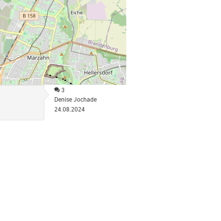
3
Denise Jochade
24.08.2024