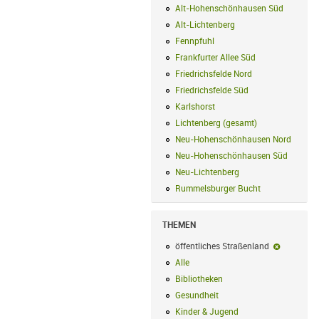
Alt-Hohenschönhausen Süd
Alt-Hohe
Alt-Lichtenberg
Alt-Lichtenberg Filte
Fennpfuhl
Fennpfuhl Filter anwenden
Frankfurter Allee Süd
Frankfurter Alle
Friedrichsfelde Nord
Friedrichsfelde N
Friedrichsfelde Süd
Friedrichsfelde Sü
Karlshorst
Karlshorst Filter anwenden
Lichtenberg (gesamt)
Lichtenberg (ge
Neu-Hohenschönhausen Nord
Neu-Ho
Neu-Hohenschönhausen Süd
Neu-Hoh
Neu-Lichtenberg
Neu-Lichtenberg Fil
Rummelsburger Bucht
Rummelsburger
THEMEN
öffentliches Straßenland
öffentlic
Alle
Alle Filter anwenden
Bibliotheken
Bibliotheken Filter anwe
Gesundheit
Gesundheit Filter anwend
Kinder & Jugend
Kinder & Jugend Fil