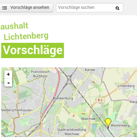
Vorschläge ansehen
Vorschläge
+
-
nd Falkenberg-Filter entfernen
enschönhausen Nord Filter anwenden