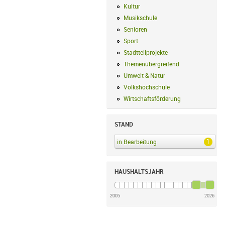
Kultur
Kultur Filter anwenden
Musikschule
Musikschule Filter anwe
Senioren
Senioren Filter anwenden
Sport
Sport Filter anwenden
Stadtteilprojekte
Stadtteilprojekte Fil
Themenübergreifend
Themenübergreif
Umwelt & Natur
Umwelt & Natur Filte
Volkshochschule
Volkshochschule Fi
Wirtschaftsförderung
Wirtschaftsförd
STAND
1
in Bearbeitung
in Bearbeitung Filter an
HAUSHALTSJAHR
2005
2026