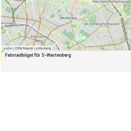
nschönhausen Süd Filter anwenden
r anwenden
e Süd Filter anwenden
ord Filter anwenden
d Filter anwenden
Leaflet
| OSM Mapnik Lichtenberg
samt) Filter anwenden
Fahrradbügel für S-Wartenberg
henschönhausen Nord Filter anwenden
enschönhausen Süd Filter anwenden
ter anwenden
 Bucht Filter anwenden
hes Straßenland-Filter entfernen
nden
en
ter anwenden