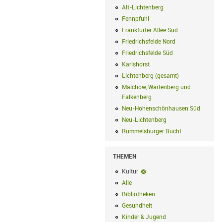
Alt-Lichtenberg
Alt-Lichtenberg Filte
Fennpfuhl
Fennpfuhl Filter anwenden
Frankfurter Allee Süd
Frankfurter Alle
Friedrichsfelde Nord
Friedrichsfelde N
Friedrichsfelde Süd
Friedrichsfelde Sü
Karlshorst
Karlshorst Filter anwenden
Lichtenberg (gesamt)
Lichtenberg (ge
Malchow, Wartenberg und
Falkenberg
Malchow, Wartenberg und 
Neu-Hohenschönhausen Süd
Neu-Hoh
Neu-Lichtenberg
Neu-Lichtenberg Fil
Rummelsburger Bucht
Rummelsburger
THEMEN
Kultur
Kultur-Filter entfernen
Alle
Alle Filter anwenden
Bibliotheken
Bibliotheken Filter anwe
Gesundheit
Gesundheit Filter anwend
Kinder & Jugend
Kinder & Jugend Fil