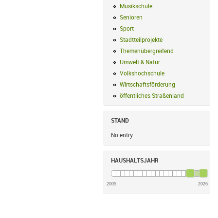
Musikschule
Musikschule Filter anwe
Senioren
Senioren Filter anwenden
Sport
Sport Filter anwenden
Stadtteilprojekte
Stadtteilprojekte Fil
Themenübergreifend
Themenübergreif
Umwelt & Natur
Umwelt & Natur Filte
Volkshochschule
Volkshochschule Fi
Wirtschaftsförderung
Wirtschaftsförd
öffentliches Straßenland
öffentliches
STAND
No entry
HAUSHALTSJAHR
2005
2026