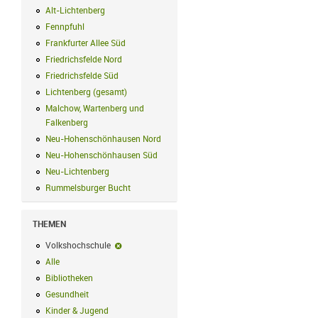
Alt-Lichtenberg
Alt-Lichtenberg Filter anwenden
Fennpfuhl
Fennpfuhl Filter anwenden
Frankfurter Allee Süd
Frankfurter Allee Süd Filter anwenden
Friedrichsfelde Nord
Friedrichsfelde Nord Filter anwenden
Friedrichsfelde Süd
Friedrichsfelde Süd Filter anwenden
Lichtenberg (gesamt)
Lichtenberg (gesamt) Filter anwenden
Malchow, Wartenberg und
Falkenberg
Malchow, Wartenberg und Falkenberg Filter anwenden
Neu-Hohenschönhausen Nord
Neu-Hohenschönhausen Nord Filter an
Neu-Hohenschönhausen Süd
Neu-Hohenschönhausen Süd Filter anwe
Neu-Lichtenberg
Neu-Lichtenberg Filter anwenden
Rummelsburger Bucht
Rummelsburger Bucht Filter anwenden
THEMEN
Volkshochschule
Volkshochschule-Filter entfernen
Alle
Alle Filter anwenden
Bibliotheken
Bibliotheken Filter anwenden
Gesundheit
Gesundheit Filter anwenden
Kinder & Jugend
Kinder & Jugend Filter anwenden