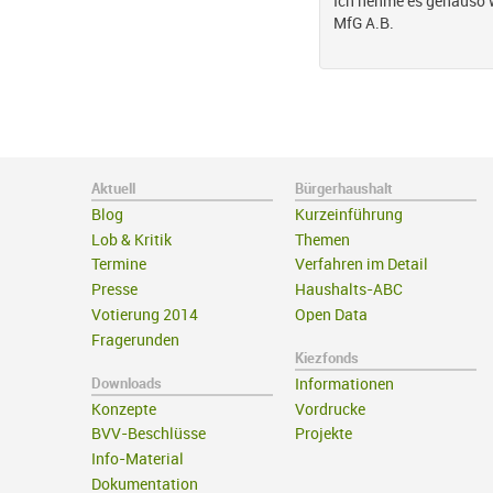
Ich nehme es genauso w
MfG A.B.
Aktuell
Bürgerhaushalt
Blog
Kurzeinführung
Lob & Kritik
Themen
Termine
Verfahren im Detail
Presse
Haushalts-ABC
Votierung 2014
Open Data
Fragerunden
Kiezfonds
Downloads
Informationen
Konzepte
Vordrucke
BVV-Beschlüsse
Projekte
Info-Material
Dokumentation