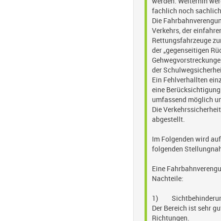
werden. Weiterhin wer
fachlich noch sachlic
Die Fahrbahnverengung
Verkehrs, der einfahre
Rettungsfahrzeuge zum
der „gegenseitigen R
Gehwegvorstreckungen 
der Schulwegsicherhei
Ein Fehlverhallten ei
eine Berücksichtigung 
umfassend möglich un
Die Verkehrssicherhei
abgestellt.
Im Folgenden wird auf
folgenden Stellungna
Eine Fahrbahnverengun
Nachteile:
1) Sichtbehinderung
Der Bereich ist sehr g
Richtungen.