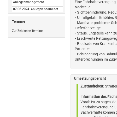
Eine Fahrbahnverengung in
Anliegenmanagement
Nachteile:
07.06.2024
Anliegen bearbeitet
- Sichtbehinderung: Redu
- Unfallgefahr: Erhöhtes
Termine
- Manövrierprobleme: Sch
Lieferfahrzeuge.
Zur Zeit keine Termine
- Staus: Engstelle kann 
- Erschwerte Rettungsweg
- Blockade von Krankenh
Patienten.
- Behinderung von Bahnüb
Unterbrechungen im Zugv
Umsetzungsbericht
Zuständigkeit:
Straße
Information des Fach
Vorab ist zu sagen, d
Fahrbahnverengung um
Sachverhalte können g