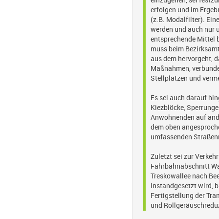
einzugehen, sei festz
erfolgen und im Erge
(z.B. Modalfilter). E
werden und auch nur 
entsprechende Mittel 
muss beim Bezirksamt
aus dem hervorgeht, d
Maßnahmen, verbunden
Stellplätzen und ver
Es sei auch darauf hi
Kiezblöcke, Sperrungen
Anwohnenden auf ande
dem oben angesproche
umfassenden Straßenn
Zuletzt sei zur Verke
Fahrbahnabschnitt Wa
Treskowallee nach Be
instandgesetzt wird, 
Fertigstellung der Tr
und Rollgeräuschreduz