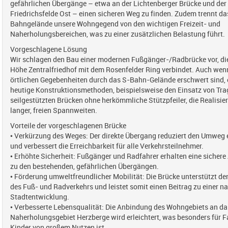
gefährlichen Übergänge – etwa an der Lichtenberger Brücke und der
Friedrichsfelde Ost – einen sicheren Weg zu finden. Zudem trennt da
Bahngelände unsere Wohngegend von den wichtigen Freizeit- und
Naherholungsbereichen, was zu einer zusätzlichen Belastung führt.
Vorgeschlagene Lösung
Wir schlagen den Bau einer modernen Fußgänger-/Radbrücke vor, die
Höhe Zentralfriedhof mit dem Rosenfelder Ring verbindet. Auch wen
örtlichen Gegebenheiten durch das S-Bahn-Gelände erschwert sind,
heutige Konstruktionsmethoden, beispielsweise den Einsatz von Tra
seilgestützten Brücken ohne herkömmliche Stützpfeiler, die Realisie
langer, freien Spannweiten.
Vorteile der vorgeschlagenen Brücke
• Verkürzung des Weges: Der direkte Übergang reduziert den Umweg 
und verbessert die Erreichbarkeit für alle Verkehrsteilnehmer.
• Erhöhte Sicherheit: Fußgänger und Radfahrer erhalten eine sichere 
zu den bestehenden, gefährlichen Übergängen.
• Förderung umweltfreundlicher Mobilität: Die Brücke unterstützt d
des Fuß- und Radverkehrs und leistet somit einen Beitrag zu einer n
Stadtentwicklung.
• Verbesserte Lebensqualität: Die Anbindung des Wohngebiets an da
Naherholungsgebiet Herzberge wird erleichtert, was besonders für F
Kinder von großem Nutzen ist.