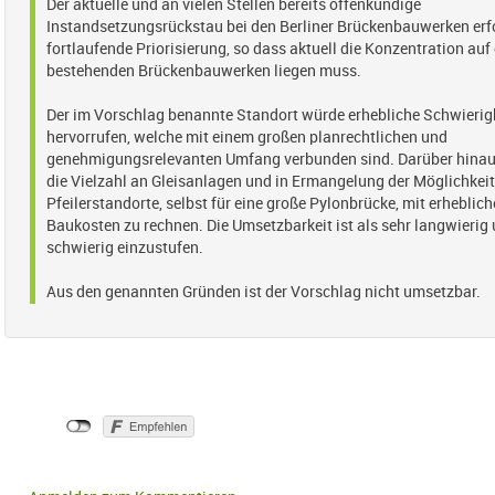
Der aktuelle und an vielen Stellen bereits offenkundige
Instandsetzungsrückstau bei den Berliner Brückenbauwerken erfo
fortlaufende Priorisierung, so dass aktuell die Konzentration auf
bestehenden Brückenbauwerken liegen muss.
Der im Vorschlag benannte Standort würde erhebliche Schwierig
hervorrufen, welche mit einem großen planrechtlichen und
genehmigungsrelevanten Umfang verbunden sind. Darüber hinaus
die Vielzahl an Gleisanlagen und in Ermangelung der Möglichkeit
Pfeilerstandorte, selbst für eine große Pylonbrücke, mit erheblic
Baukosten zu rechnen. Die Umsetzbarkeit ist als sehr langwierig
schwierig einzustufen.
Aus den genannten Gründen ist der Vorschlag nicht umsetzbar.