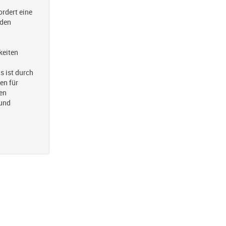
rdert eine
 den
keiten
 ist durch
en für
hen
 und