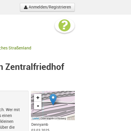
Anmelden/Registrieren
iches Straßenland
 Zentralfriedhof
+
-
ch. Wer mit
s einen
Leaflet
| OSM Mapnik Lichtenberg
kleinen
Dennyamb
über die
03.03.2025