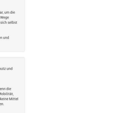
ar, um die
n Wege
sich selbst
en und
hutz und
enn die
obilität,
keine Mittel
en.