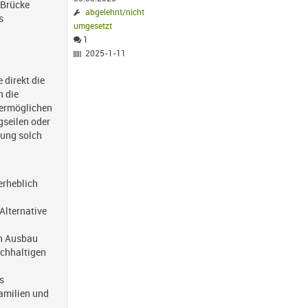
 Brücke
abgelehnt/nicht
s
umgesetzt
1
2025-1-11
 direkt die
n die
 ermöglichen
gseilen oder
rung solch
erheblich
Alternative
en Ausbau
achhaltigen
s
amilien und