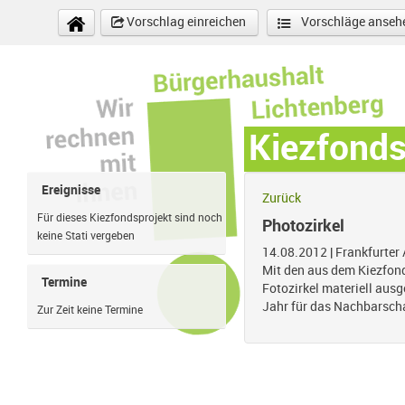
Direkt zum Inhalt
Vorschlag einreichen
Vorschläge anseh
Kiezfond
Ereignisse
Zurück
Für dieses Kiezfondsprojekt sind noch
Photozirkel
keine Stati vergeben
14.08.2012
|
Frankfurter 
Mit den aus dem Kiezfond
Termine
Fotozirkel materiell ausg
Jahr für das Nachbarsc
Zur Zeit keine Termine