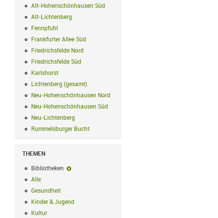
Alt-Hohenschönhausen Süd
Alt-Hohenschönhausen Süd Filter anwend
Alt-Lichtenberg
Alt-Lichtenberg Filter anwenden
Fennpfuhl
Fennpfuhl Filter anwenden
Frankfurter Allee Süd
Frankfurter Allee Süd Filter anwenden
Friedrichsfelde Nord
Friedrichsfelde Nord Filter anwenden
Friedrichsfelde Süd
Friedrichsfelde Süd Filter anwenden
Karlshorst
Karlshorst Filter anwenden
Lichtenberg (gesamt)
Lichtenberg (gesamt) Filter anwenden
Neu-Hohenschönhausen Nord
Neu-Hohenschönhausen Nord Filter an
Neu-Hohenschönhausen Süd
Neu-Hohenschönhausen Süd Filter anwe
Neu-Lichtenberg
Neu-Lichtenberg Filter anwenden
Rummelsburger Bucht
Rummelsburger Bucht Filter anwenden
THEMEN
Bibliotheken
Bibliotheken-Filter entfernen
Alle
Alle Filter anwenden
Gesundheit
Gesundheit Filter anwenden
Kinder & Jugend
Kinder & Jugend Filter anwenden
Kultur
Kultur Filter anwenden