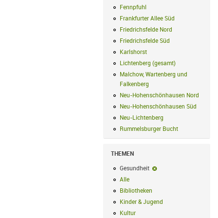
Fennpfuhl
Fennpfuhl Filter anwenden
Frankfurter Allee Süd
Frankfurter Alle
Friedrichsfelde Nord
Friedrichsfelde N
Friedrichsfelde Süd
Friedrichsfelde Sü
Karlshorst
Karlshorst Filter anwenden
Lichtenberg (gesamt)
Lichtenberg (ge
Malchow, Wartenberg und
Falkenberg
Malchow, Wartenberg und 
Neu-Hohenschönhausen Nord
Neu-Ho
Neu-Hohenschönhausen Süd
Neu-Hoh
Neu-Lichtenberg
Neu-Lichtenberg Fil
Rummelsburger Bucht
Rummelsburger
THEMEN
Gesundheit
Gesundheit-Filter entf
Alle
Alle Filter anwenden
Bibliotheken
Bibliotheken Filter anwe
Kinder & Jugend
Kinder & Jugend Fil
Kultur
Kultur Filter anwenden