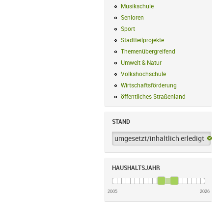
Musikschule
Musikschule Filter anwe
Senioren
Senioren Filter anwenden
Sport
Sport Filter anwenden
Stadtteilprojekte
Stadtteilprojekte Fil
Themenübergreifend
Themenübergreif
Umwelt & Natur
Umwelt & Natur Filte
Volkshochschule
Volkshochschule Fi
Wirtschaftsförderung
Wirtschaftsförd
öffentliches Straßenland
öffentliches
STAND
umgesetzt/inhaltlich erledigt
um
HAUSHALTSJAHR
2005
2026